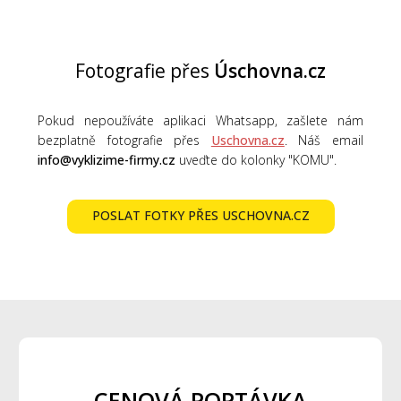
Fotografie přes
Úschovna.cz
Pokud nepoužíváte aplikaci Whatsapp, zašlete nám
bezplatně fotografie přes
Uschovna.cz
. Náš email
info@vyklizime-firmy.cz
uveďte do kolonky "KOMU".
POSLAT FOTKY PŘES USCHOVNA.CZ
CENOVÁ POPTÁVKA