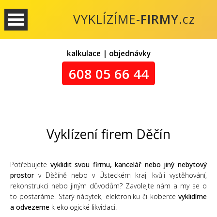
VYKLÍZÍME-
FIRMY
.cz
kalkulace | objednávky
608 05 66 44
Vyklízení firem Děčín
Potřebujete
vyklidit svou firmu, kancelář nebo jiný nebytový
prostor
v Děčíně nebo v Ústeckém kraji kvůli vystěhování,
rekonstrukci nebo jiným důvodům? Zavolejte nám a my se o
to postaráme. Starý nábytek, elektroniku či koberce
vyklidíme
a odvezeme
k ekologické likvidaci.