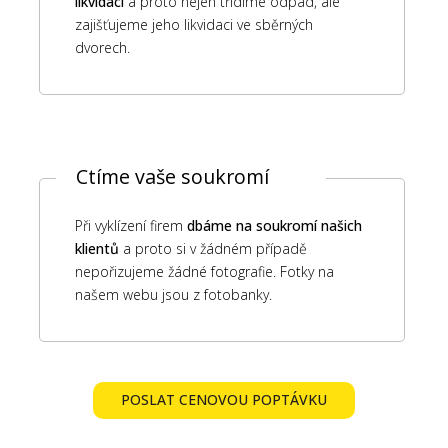
likvidaci
a proto nejen třídíme odpad, ale
zajišťujeme jeho likvidaci ve sběrných
dvorech.
Ctíme vaše soukromí
Při vyklízení firem
dbáme na soukromí našich
klientů
a proto si v žádném případě
nepořizujeme žádné fotografie. Fotky na
našem webu jsou z fotobanky.
POSLAT CENOVOU POPTÁVKU