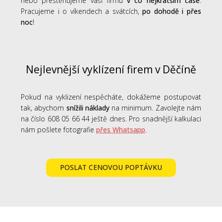
nebo přestěhujeme vaši firmu
v co nejkratším čase
.
Pracujeme i o víkendech a svátcích,
po dohodě i přes
noc
!
Nejlevnější vyklízení firem v Děčíně
Pokud na vyklizení nespěcháte, dokážeme postupovat
tak, abychom
snížili náklady
na minimum. Zavolejte nám
na číslo 608 05 66 44 ještě dnes. Pro snadnější kalkulaci
nám pošlete fotografie
přes Whatsapp
.
POSLAT CENOVOU POPTÁVKU